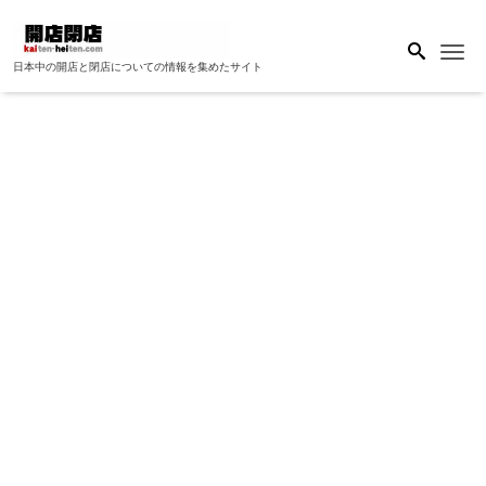
Me
日本中の開店と閉店についての情報を集めたサイト