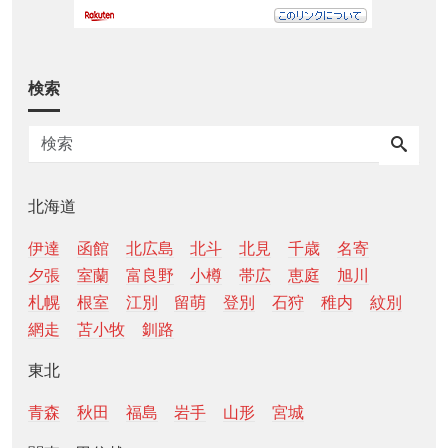
検索
北海道
伊達
函館
北広島
北斗
北見
千歳
名寄
夕張
室蘭
富良野
小樽
帯広
恵庭
旭川
札幌
根室
江別
留萌
登別
石狩
稚内
紋別
網走
苫小牧
釧路
東北
青森
秋田
福島
岩手
山形
宮城