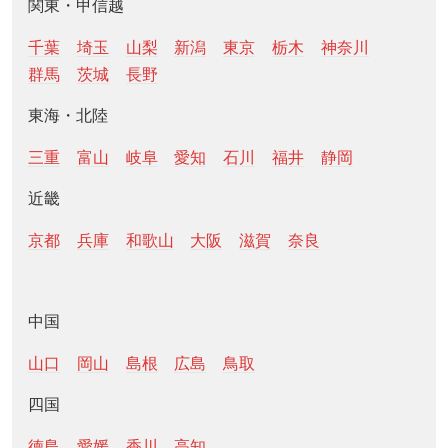
関東・甲信越
千葉
埼玉
山梨
新潟
東京
栃木
神奈川
群馬
茨城
長野
東海・北陸
三重
富山
岐阜
愛知
石川
福井
静岡
近畿
京都
兵庫
和歌山
大阪
滋賀
奈良
中国
山口
岡山
島根
広島
鳥取
四国
徳島
愛媛
香川
高知