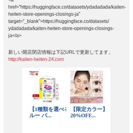
href=”https://huggingface.co/datasets/ydadadada/kaiten-
heiten-store-openings-closings-ja”
target=”_blank”>https://huggingface.co/datasets/
ydadadada/kaiten-heiten-store-openings-closings-
ja</a>
新しい開店閉店情報は下記URLで更新してます。
http://kaiten-heiten-24.com