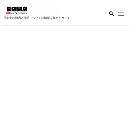
Me
日本中の開店と閉店についての情報を集めたサイト