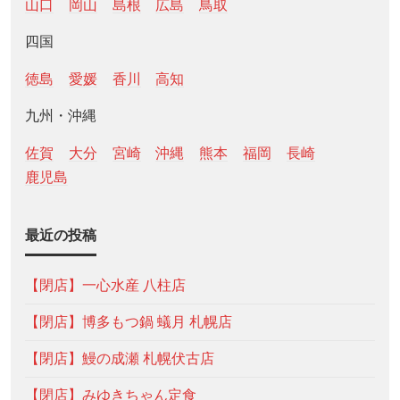
山口
岡山
島根
広島
鳥取
四国
徳島
愛媛
香川
高知
九州・沖縄
佐賀
大分
宮崎
沖縄
熊本
福岡
長崎
鹿児島
最近の投稿
【閉店】一心水産 八柱店
【閉店】博多もつ鍋 蟻月 札幌店
【閉店】鰻の成瀬 札幌伏古店
【閉店】みゆきちゃん定食