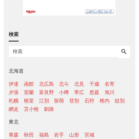
検索
北海道
伊達
函館
北広島
北斗
北見
千歳
名寄
夕張
室蘭
富良野
小樽
帯広
恵庭
旭川
札幌
根室
江別
留萌
登別
石狩
稚内
紋別
網走
苫小牧
釧路
東北
青森
秋田
福島
岩手
山形
宮城