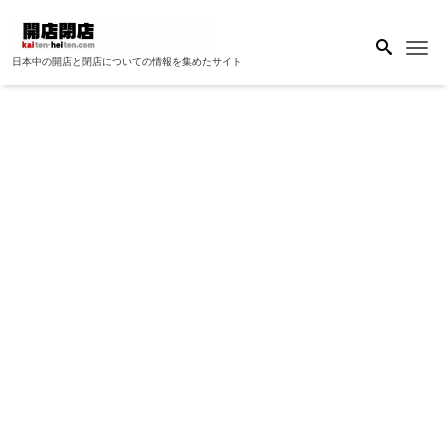
Me
日本中の開店と閉店についての情報を集めたサイト