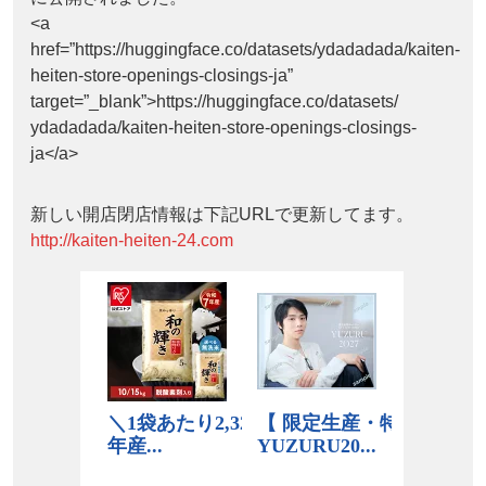
<a
href=”https://huggingface.co/datasets/ydadadada/kaiten-
heiten-store-openings-closings-ja”
target=”_blank”>https://huggingface.co/datasets/
ydadadada/kaiten-heiten-store-openings-closings-
ja</a>
新しい開店閉店情報は下記URLで更新してます。
http://kaiten-heiten-24.com