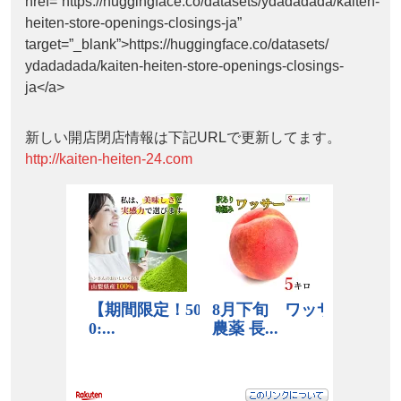
href=”https://huggingface.co/datasets/ydadadada/kaiten-
heiten-store-openings-closings-ja”
target=”_blank”>https://huggingface.co/datasets/
ydadadada/kaiten-heiten-store-openings-closings-
ja</a>
新しい開店閉店情報は下記URLで更新してます。
http://kaiten-heiten-24.com