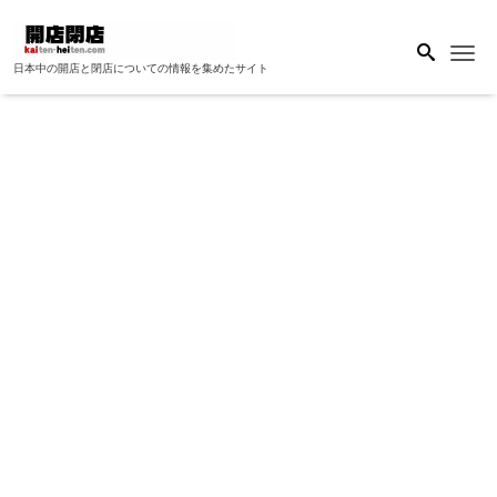
Me
日本中の開店と閉店についての情報を集めたサイト