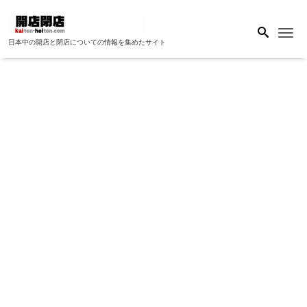
Me
日本中の開店と閉店についての情報を集めたサイト