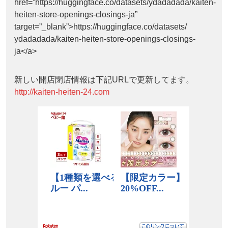
href=”https://huggingface.co/datasets/ydadadada/kaiten-
heiten-store-openings-closings-ja”
target=”_blank”>https://huggingface.co/datasets/
ydadadada/kaiten-heiten-store-openings-closings-
ja</a>
新しい開店閉店情報は下記URLで更新してます。
http://kaiten-heiten-24.com