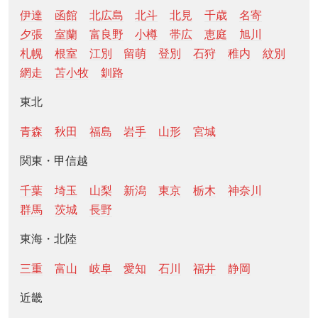
伊達
函館
北広島
北斗
北見
千歳
名寄
夕張
室蘭
富良野
小樽
帯広
恵庭
旭川
札幌
根室
江別
留萌
登別
石狩
稚内
紋別
網走
苫小牧
釧路
東北
青森
秋田
福島
岩手
山形
宮城
関東・甲信越
千葉
埼玉
山梨
新潟
東京
栃木
神奈川
群馬
茨城
長野
東海・北陸
三重
富山
岐阜
愛知
石川
福井
静岡
近畿