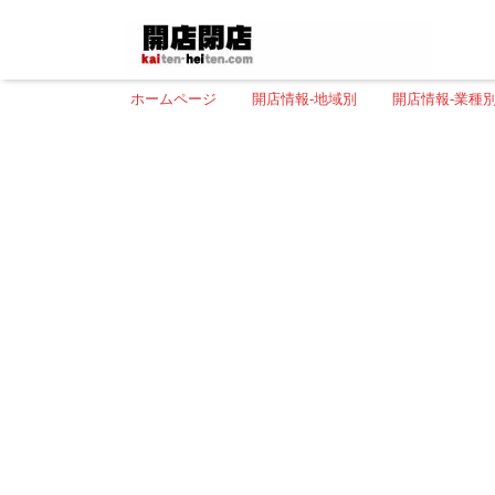
ホームページ
開店情報-地域別
開店情報-業種