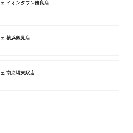
ェ イオンタウン姶良店
ェ 横浜鶴見店
ェ 南海堺東駅店