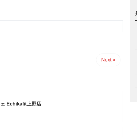
Next »
Echikafit上野店