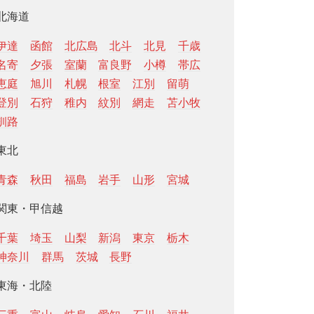
北海道
伊達
函館
北広島
北斗
北見
千歳
名寄
夕張
室蘭
富良野
小樽
帯広
恵庭
旭川
札幌
根室
江別
留萌
登別
石狩
稚内
紋別
網走
苫小牧
釧路
東北
青森
秋田
福島
岩手
山形
宮城
関東・甲信越
千葉
埼玉
山梨
新潟
東京
栃木
神奈川
群馬
茨城
長野
東海・北陸