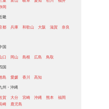
三重
富山
岐阜
愛知
石川
福井
静岡
近畿
京都
兵庫
和歌山
大阪
滋賀
奈良
中国
山口
岡山
島根
広島
鳥取
四国
徳島
愛媛
香川
高知
九州・沖縄
佐賀
大分
宮崎
沖縄
熊本
福岡
長崎
鹿児島