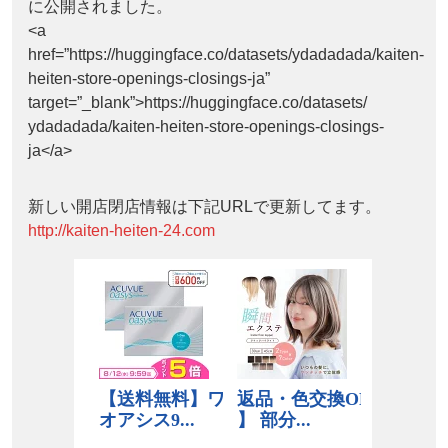
に公開されました。
<a
href=”https://huggingface.co/datasets/ydadadada/kaiten-
heiten-store-openings-closings-ja”
target=”_blank”>https://huggingface.co/datasets/
ydadadada/kaiten-heiten-store-openings-closings-
ja</a>
新しい開店閉店情報は下記URLで更新してます。
http://kaiten-heiten-24.com