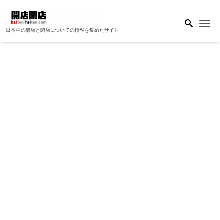
Me
日本中の開店と閉店についての情報を集めたサイト