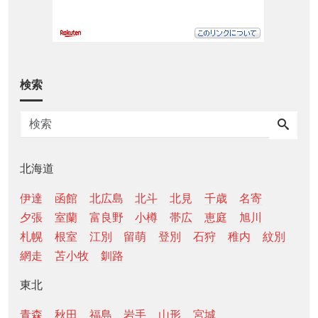
検索
北海道
伊達
函館
北広島
北斗
北見
千歳
名寄
夕張
室蘭
富良野
小樽
帯広
恵庭
旭川
札幌
根室
江別
留萌
登別
石狩
稚内
紋別
網走
苫小牧
釧路
東北
青森
秋田
福島
岩手
山形
宮城