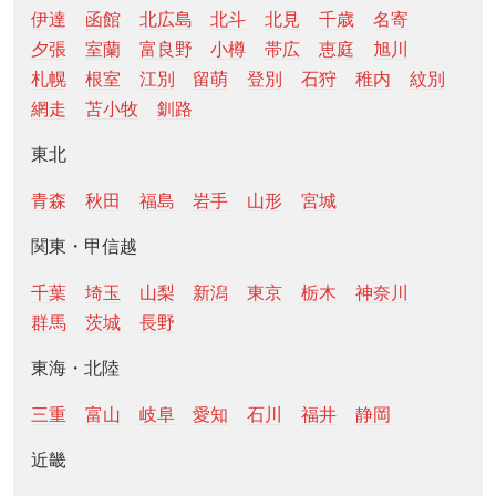
伊達
函館
北広島
北斗
北見
千歳
名寄
夕張
室蘭
富良野
小樽
帯広
恵庭
旭川
札幌
根室
江別
留萌
登別
石狩
稚内
紋別
網走
苫小牧
釧路
東北
青森
秋田
福島
岩手
山形
宮城
関東・甲信越
千葉
埼玉
山梨
新潟
東京
栃木
神奈川
群馬
茨城
長野
東海・北陸
三重
富山
岐阜
愛知
石川
福井
静岡
近畿