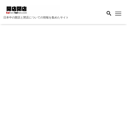
Me
日本中の開店と閉店についての情報を集めたサイト