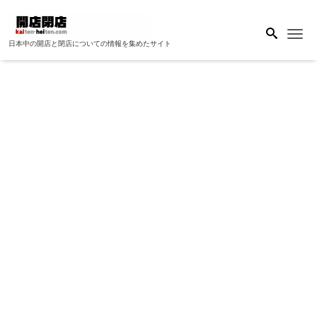
Me
日本中の開店と閉店についての情報を集めたサイト