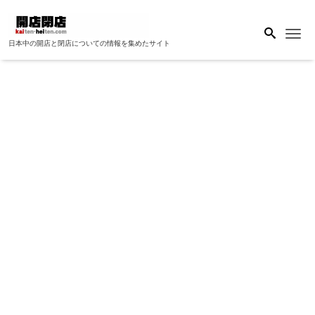
Me
日本中の開店と閉店についての情報を集めたサイト