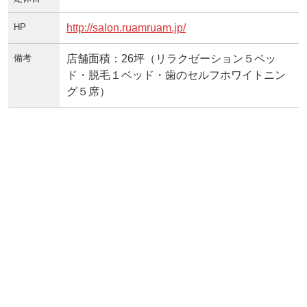
HP
http://salon.ruamruam.jp/
備考
店舗面積：26坪（リラクゼーション５ベッ
ド・脱毛１ベッド・歯のセルフホワイトニン
グ５席）