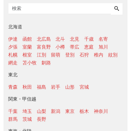
北海道
伊達
函館
北広島
北斗
北見
千歳
名寄
夕張
室蘭
富良野
小樽
帯広
恵庭
旭川
札幌
根室
江別
留萌
登別
石狩
稚内
紋別
網走
苫小牧
釧路
東北
青森
秋田
福島
岩手
山形
宮城
関東・甲信越
千葉
埼玉
山梨
新潟
東京
栃木
神奈川
群馬
茨城
長野