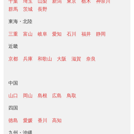
千葉
埼玉
山梨
新潟
東京
栃木
神奈川
群馬
茨城
長野
東海・北陸
三重
富山
岐阜
愛知
石川
福井
静岡
近畿
京都
兵庫
和歌山
大阪
滋賀
奈良
中国
山口
岡山
島根
広島
鳥取
四国
徳島
愛媛
香川
高知
九州・沖縄