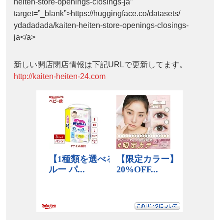
heiten-store-openings-closings-ja”
target=”_blank”>https://huggingface.co/datasets/
ydadadada/kaiten-heiten-store-openings-closings-
ja</a>
新しい開店閉店情報は下記URLで更新してます。
http://kaiten-heiten-24.com