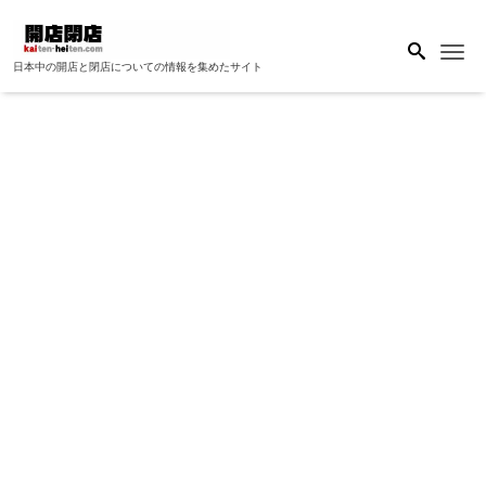
Me
日本中の開店と閉店についての情報を集めたサイト