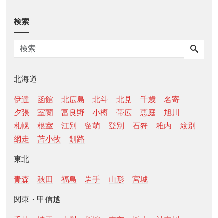
検索
北海道
伊達
函館
北広島
北斗
北見
千歳
名寄
夕張
室蘭
富良野
小樽
帯広
恵庭
旭川
札幌
根室
江別
留萌
登別
石狩
稚内
紋別
網走
苫小牧
釧路
東北
青森
秋田
福島
岩手
山形
宮城
関東・甲信越