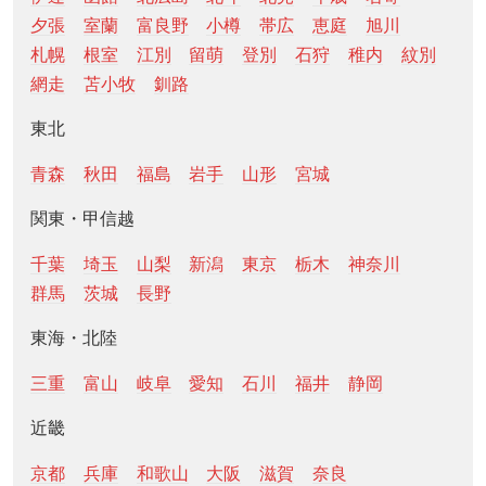
夕張
室蘭
富良野
小樽
帯広
恵庭
旭川
札幌
根室
江別
留萌
登別
石狩
稚内
紋別
網走
苫小牧
釧路
東北
青森
秋田
福島
岩手
山形
宮城
関東・甲信越
千葉
埼玉
山梨
新潟
東京
栃木
神奈川
群馬
茨城
長野
東海・北陸
三重
富山
岐阜
愛知
石川
福井
静岡
近畿
京都
兵庫
和歌山
大阪
滋賀
奈良