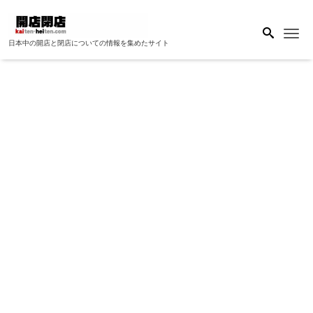
Me
日本中の開店と閉店についての情報を集めたサイト