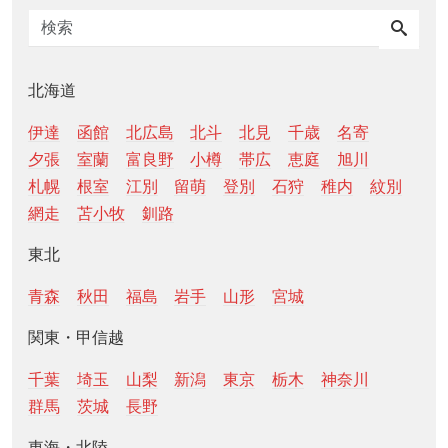
北海道
伊達
函館
北広島
北斗
北見
千歳
名寄
夕張
室蘭
富良野
小樽
帯広
恵庭
旭川
札幌
根室
江別
留萌
登別
石狩
稚内
紋別
網走
苫小牧
釧路
東北
青森
秋田
福島
岩手
山形
宮城
関東・甲信越
千葉
埼玉
山梨
新潟
東京
栃木
神奈川
群馬
茨城
長野
東海・北陸