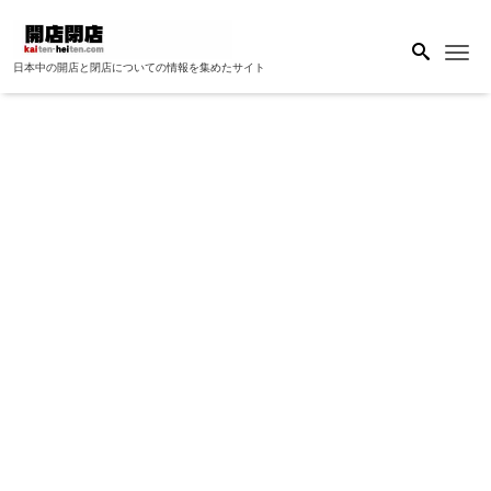
Me
日本中の開店と閉店についての情報を集めたサイト