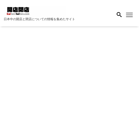
Me
日本中の開店と閉店についての情報を集めたサイト