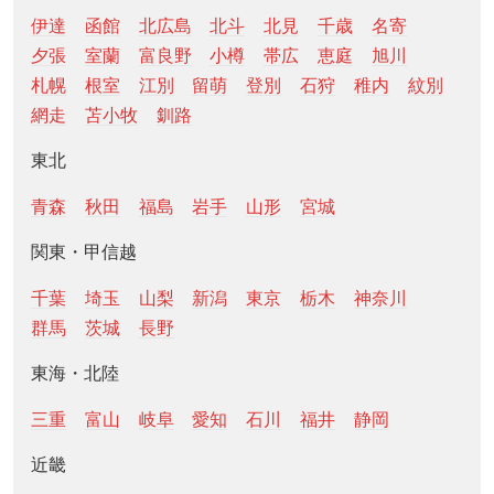
伊達
函館
北広島
北斗
北見
千歳
名寄
夕張
室蘭
富良野
小樽
帯広
恵庭
旭川
札幌
根室
江別
留萌
登別
石狩
稚内
紋別
網走
苫小牧
釧路
東北
青森
秋田
福島
岩手
山形
宮城
関東・甲信越
千葉
埼玉
山梨
新潟
東京
栃木
神奈川
群馬
茨城
長野
東海・北陸
三重
富山
岐阜
愛知
石川
福井
静岡
近畿