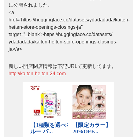
に公開されました。
<a
href=”https://huggingface.co/datasets/ydadadada/kaiten-
heiten-store-openings-closings-ja”
target=”_blank”>https://huggingface.co/datasets/
ydadadada/kaiten-heiten-store-openings-closings-
ja</a>
新しい開店閉店情報は下記URLで更新してます。
http://kaiten-heiten-24.com