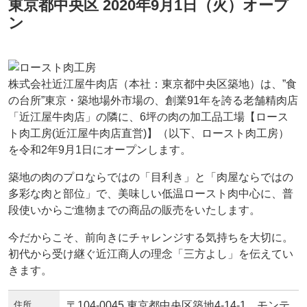
東京都中央区 2020年9月1日（火）オープ
ン
株式会社近江屋牛肉店（本社：東京都中央区築地）は、”食
の台所”東京・築地場外市場の、創業91年を誇る老舗精肉店
「近江屋牛肉店」の隣に、6坪の肉の加工品工場【ロース
ト肉工房(近江屋牛肉店直営)】（以下、ロースト肉工房）
を令和2年9月1日にオープンします。
築地の肉のプロならではの「目利き」と「肉屋ならではの
多彩な肉と部位」で、美味しい低温ロースト肉中心に、普
段使いからご進物までの商品の販売をいたします。
今だからこそ、前向きにチャレンジする気持ちを大切に。
初代から受け継ぐ近江商人の理念「三方よし」を伝えてい
きます。
住所
〒104-0045 東京都中央区築地4-14-1 モンテ