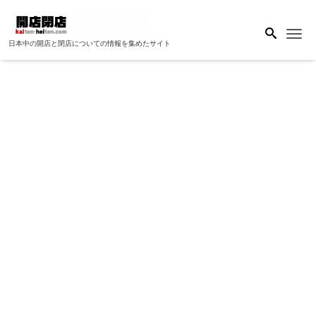
Me
日本中の開店と閉店についての情報を集めたサイト