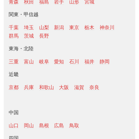
青森
秋田
福島
岩手
山形
宮城
関東・甲信越
千葉
埼玉
山梨
新潟
東京
栃木
神奈川
群馬
茨城
長野
東海・北陸
三重
富山
岐阜
愛知
石川
福井
静岡
近畿
京都
兵庫
和歌山
大阪
滋賀
奈良
中国
山口
岡山
島根
広島
鳥取
四国