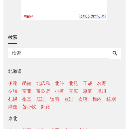
検索
北海道
伊達
函館
北広島
北斗
北見
千歳
名寄
夕張
室蘭
富良野
小樽
帯広
恵庭
旭川
札幌
根室
江別
留萌
登別
石狩
稚内
紋別
網走
苫小牧
釧路
東北