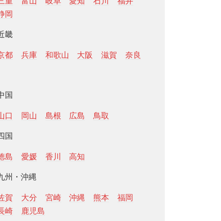
三重
富山
岐阜
愛知
石川
福井
静岡
近畿
京都
兵庫
和歌山
大阪
滋賀
奈良
中国
山口
岡山
島根
広島
鳥取
四国
徳島
愛媛
香川
高知
九州・沖縄
佐賀
大分
宮崎
沖縄
熊本
福岡
長崎
鹿児島