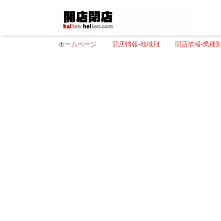
ホームページ
開店情報-地域別
開店情報-業種