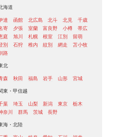
北海道
伊達
函館
北広島
北斗
北見
千歳
名寄
夕張
室蘭
富良野
小樽
帯広
恵庭
旭川
札幌
根室
江別
留萌
登別
石狩
稚内
紋別
網走
苫小牧
釧路
東北
青森
秋田
福島
岩手
山形
宮城
関東・甲信越
千葉
埼玉
山梨
新潟
東京
栃木
神奈川
群馬
茨城
長野
東海・北陸