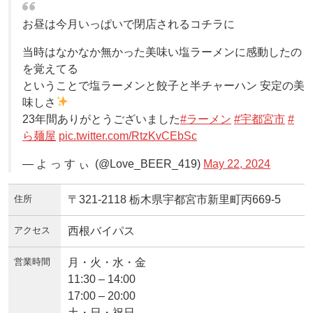
お昼は今月いっぱいで閉店されるコチラに
当時はなかなか無かった美味い塩ラーメンに感動したの
を覚えてる
ということで塩ラーメンと餃子と半チャーハン 安定の美
味しさ
23年間ありがとうございました
#ラーメン
#宇都宮市
#
ら麺屋
pic.twitter.com/RtzKvCEbSc
— よ っ す ぃ ️️ (@Love_BEER_419)
May 22, 2024
住所
〒321-2118 栃木県宇都宮市新里町丙669-5
アクセス
西根バイパス
営業時間
月・火・水・金
11:30 – 14:00
17:00 – 20:00
土・日・祝日