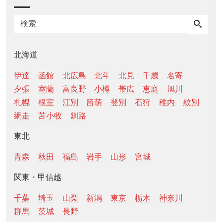
北海道
伊達
函館
北広島
北斗
北見
千歳
名寄
夕張
室蘭
富良野
小樽
帯広
恵庭
旭川
札幌
根室
江別
留萌
登別
石狩
稚内
紋別
網走
苫小牧
釧路
東北
青森
秋田
福島
岩手
山形
宮城
関東・甲信越
千葉
埼玉
山梨
新潟
東京
栃木
神奈川
群馬
茨城
長野