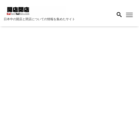
Me
日本中の開店と閉店についての情報を集めたサイト