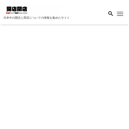
Me
日本中の開店と閉店についての情報を集めたサイト