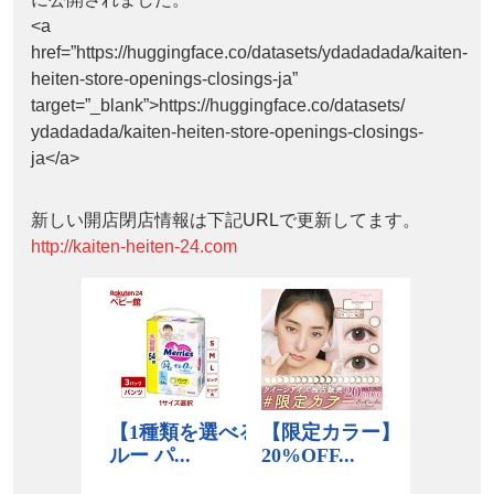
<a
href=”https://huggingface.co/datasets/ydadadada/kaiten-
heiten-store-openings-closings-ja”
target=”_blank”>https://huggingface.co/datasets/
ydadadada/kaiten-heiten-store-openings-closings-
ja</a>
新しい開店閉店情報は下記URLで更新してます。
http://kaiten-heiten-24.com