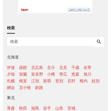
検索
北海道
伊達
函館
北広島
北斗
北見
千歳
名寄
夕張
室蘭
富良野
小樽
帯広
恵庭
旭川
札幌
根室
江別
留萌
登別
石狩
稚内
紋別
網走
苫小牧
釧路
東北
青森
秋田
福島
岩手
山形
宮城