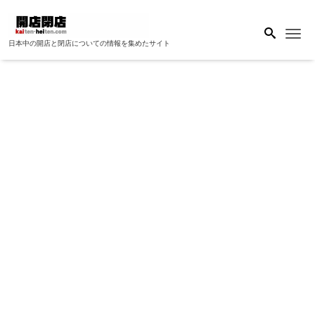
Me
日本中の開店と閉店についての情報を集めたサイト