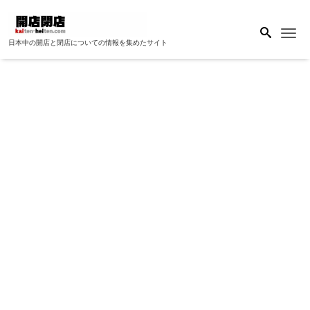
Me
日本中の開店と閉店についての情報を集めたサイト