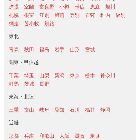
夕張
室蘭
富良野
小樽
帯広
恵庭
旭川
札幌
根室
江別
留萌
登別
石狩
稚内
紋別
網走
苫小牧
釧路
東北
青森
秋田
福島
岩手
山形
宮城
関東・甲信越
千葉
埼玉
山梨
新潟
東京
栃木
神奈川
群馬
茨城
長野
東海・北陸
三重
富山
岐阜
愛知
石川
福井
静岡
近畿
京都
兵庫
和歌山
大阪
滋賀
奈良