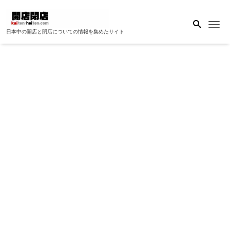
Me
日本中の開店と閉店についての情報を集めたサイト