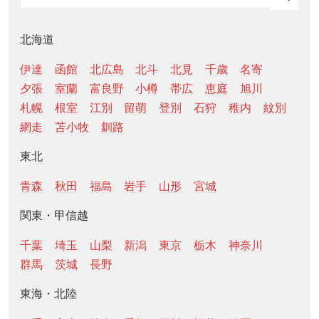
北海道
伊達
函館
北広島
北斗
北見
千歳
名寄
夕張
室蘭
富良野
小樽
帯広
恵庭
旭川
札幌
根室
江別
留萌
登別
石狩
稚内
紋別
網走
苫小牧
釧路
東北
青森
秋田
福島
岩手
山形
宮城
関東・甲信越
千葉
埼玉
山梨
新潟
東京
栃木
神奈川
群馬
茨城
長野
東海・北陸