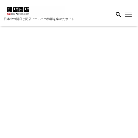
Me
日本中の開店と閉店についての情報を集めたサイト