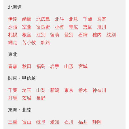
北海道
伊達
函館
北広島
北斗
北見
千歳
名寄
夕張
室蘭
富良野
小樽
帯広
恵庭
旭川
札幌
根室
江別
留萌
登別
石狩
稚内
紋別
網走
苫小牧
釧路
東北
青森
秋田
福島
岩手
山形
宮城
関東・甲信越
千葉
埼玉
山梨
新潟
東京
栃木
神奈川
群馬
茨城
長野
東海・北陸
三重
富山
岐阜
愛知
石川
福井
静岡