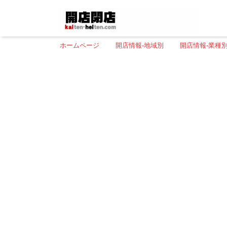
ホームページ
開店情報-地域別
開店情報-業種