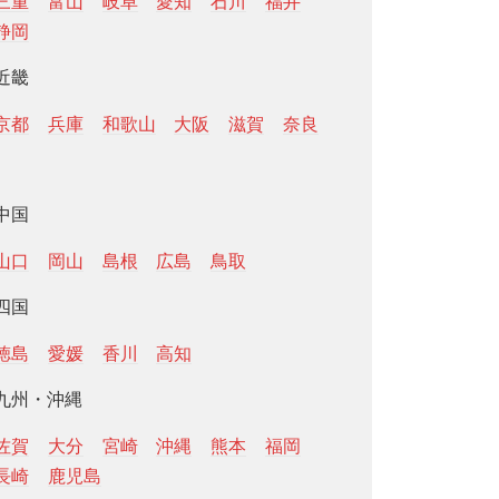
三重
富山
岐阜
愛知
石川
福井
静岡
近畿
京都
兵庫
和歌山
大阪
滋賀
奈良
中国
山口
岡山
島根
広島
鳥取
四国
徳島
愛媛
香川
高知
九州・沖縄
佐賀
大分
宮崎
沖縄
熊本
福岡
長崎
鹿児島