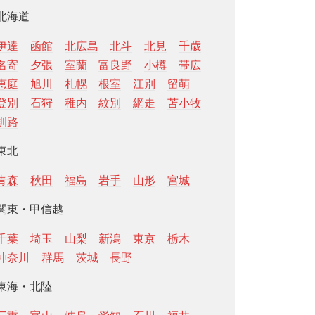
北海道
伊達
函館
北広島
北斗
北見
千歳
名寄
夕張
室蘭
富良野
小樽
帯広
恵庭
旭川
札幌
根室
江別
留萌
登別
石狩
稚内
紋別
網走
苫小牧
釧路
東北
青森
秋田
福島
岩手
山形
宮城
関東・甲信越
千葉
埼玉
山梨
新潟
東京
栃木
神奈川
群馬
茨城
長野
東海・北陸