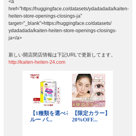
<a
href=”https://huggingface.co/datasets/ydadadada/kaiten-
heiten-store-openings-closings-ja”
target=”_blank”>https://huggingface.co/datasets/
ydadadada/kaiten-heiten-store-openings-closings-
ja</a>
新しい開店閉店情報は下記URLで更新してます。
http://kaiten-heiten-24.com