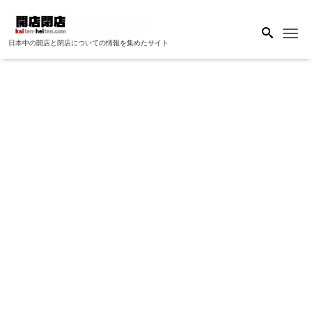
Me
日本中の開店と閉店についての情報を集めたサイト