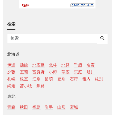
検索
北海道
伊達
函館
北広島
北斗
北見
千歳
名寄
夕張
室蘭
富良野
小樽
帯広
恵庭
旭川
札幌
根室
江別
留萌
登別
石狩
稚内
紋別
網走
苫小牧
釧路
東北
青森
秋田
福島
岩手
山形
宮城