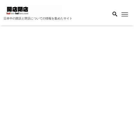
Me
日本中の開店と閉店についての情報を集めたサイト