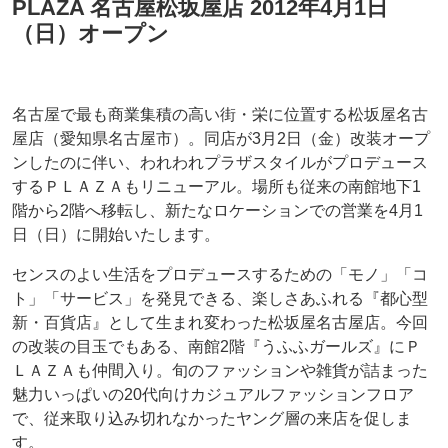
PLAZA 名古屋松坂屋店 2012年4月1日
（日）オープン
名古屋で最も商業集積の高い街・栄に位置する松坂屋名古
屋店（愛知県名古屋市）。同店が3月2日（金）改装オープ
ンしたのに伴い、われわれプラザスタイルがプロデュース
するＰＬＡＺＡもリニューアル。場所も従来の南館地下1
階から2階へ移転し、新たなロケーションでの営業を4月1
日（日）に開始いたします。
センスのよい生活をプロデュースするための「モノ」「コ
ト」「サービス」を発見できる、楽しさあふれる『都心型
新・百貨店』として生まれ変わった松坂屋名古屋店。今回
の改装の目玉でもある、南館2階『うふふガールズ』にＰ
ＬＡＺＡも仲間入り。旬のファッションや雑貨が詰まった
魅力いっぱいの20代向けカジュアルファッションフロア
で、従来取り込み切れなかったヤング層の来店を促しま
す。