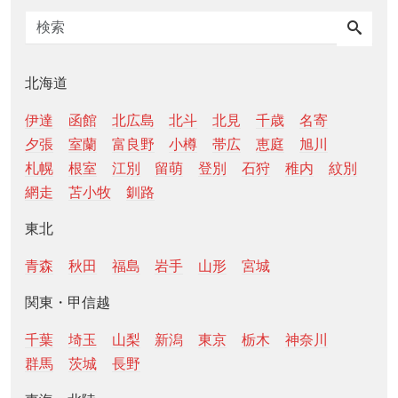
北海道
伊達
函館
北広島
北斗
北見
千歳
名寄
夕張
室蘭
富良野
小樽
帯広
恵庭
旭川
札幌
根室
江別
留萌
登別
石狩
稚内
紋別
網走
苫小牧
釧路
東北
青森
秋田
福島
岩手
山形
宮城
関東・甲信越
千葉
埼玉
山梨
新潟
東京
栃木
神奈川
群馬
茨城
長野