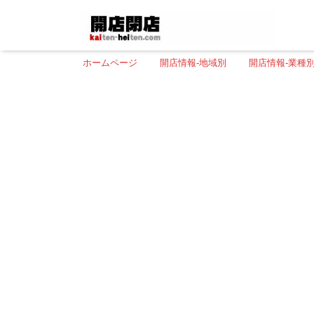
ホームページ
開店情報-地域別
開店情報-業種