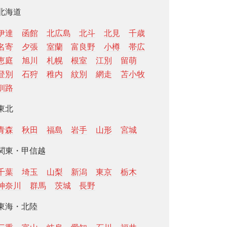
北海道
伊達
函館
北広島
北斗
北見
千歳
名寄
夕張
室蘭
富良野
小樽
帯広
恵庭
旭川
札幌
根室
江別
留萌
登別
石狩
稚内
紋別
網走
苫小牧
釧路
東北
青森
秋田
福島
岩手
山形
宮城
関東・甲信越
千葉
埼玉
山梨
新潟
東京
栃木
神奈川
群馬
茨城
長野
東海・北陸