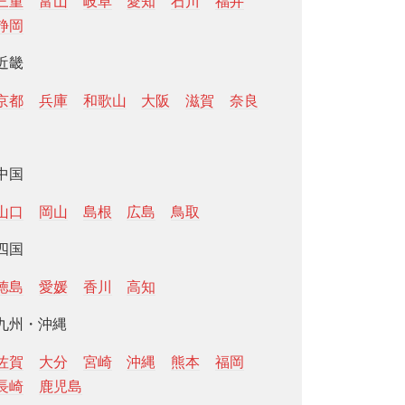
三重
富山
岐阜
愛知
石川
福井
静岡
近畿
京都
兵庫
和歌山
大阪
滋賀
奈良
中国
山口
岡山
島根
広島
鳥取
四国
徳島
愛媛
香川
高知
九州・沖縄
佐賀
大分
宮崎
沖縄
熊本
福岡
長崎
鹿児島