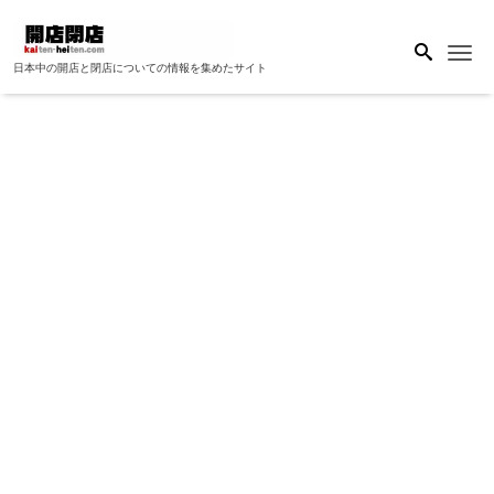
Me
日本中の開店と閉店についての情報を集めたサイト