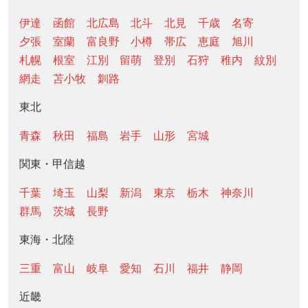
伊達
函館
北広島
北斗
北見
千歳
名寄
夕張
室蘭
富良野
小樽
帯広
恵庭
旭川
札幌
根室
江別
留萌
登別
石狩
稚内
紋別
網走
苫小牧
釧路
東北
青森
秋田
福島
岩手
山形
宮城
関東・甲信越
千葉
埼玉
山梨
新潟
東京
栃木
神奈川
群馬
茨城
長野
東海・北陸
三重
富山
岐阜
愛知
石川
福井
静岡
近畿