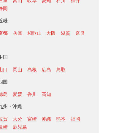
三重
富山
岐阜
愛知
石川
福井
静岡
近畿
京都
兵庫
和歌山
大阪
滋賀
奈良
中国
山口
岡山
島根
広島
鳥取
四国
徳島
愛媛
香川
高知
九州・沖縄
佐賀
大分
宮崎
沖縄
熊本
福岡
長崎
鹿児島