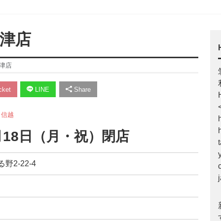
更津店
津店
ket
LINE
Share
甲信越
月18日（月・祝）閉店
たる野2-22-4