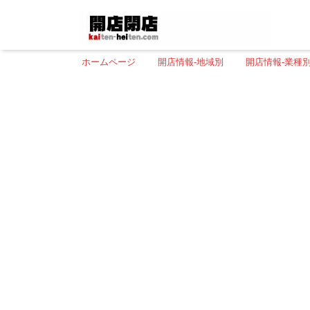
ホームページ
開店情報-地域別
開店情報-業種