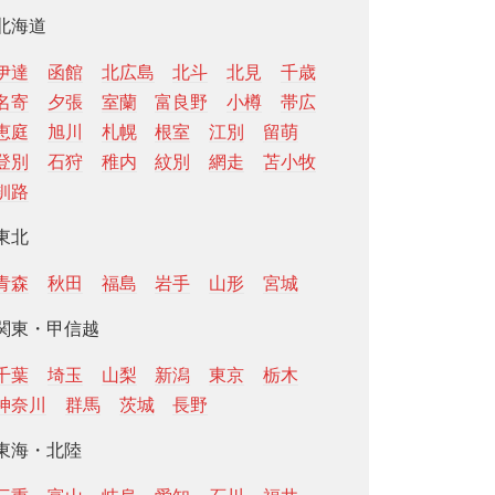
北海道
伊達
函館
北広島
北斗
北見
千歳
名寄
夕張
室蘭
富良野
小樽
帯広
恵庭
旭川
札幌
根室
江別
留萌
登別
石狩
稚内
紋別
網走
苫小牧
釧路
東北
青森
秋田
福島
岩手
山形
宮城
関東・甲信越
千葉
埼玉
山梨
新潟
東京
栃木
神奈川
群馬
茨城
長野
東海・北陸