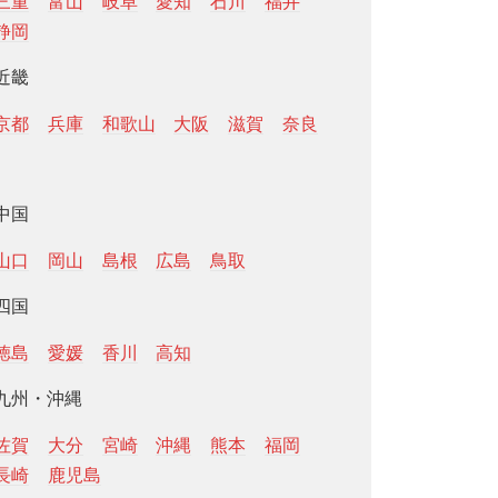
三重
富山
岐阜
愛知
石川
福井
静岡
近畿
京都
兵庫
和歌山
大阪
滋賀
奈良
中国
山口
岡山
島根
広島
鳥取
四国
徳島
愛媛
香川
高知
九州・沖縄
佐賀
大分
宮崎
沖縄
熊本
福岡
長崎
鹿児島