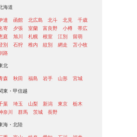
北海道
伊達
函館
北広島
北斗
北見
千歳
名寄
夕張
室蘭
富良野
小樽
帯広
恵庭
旭川
札幌
根室
江別
留萌
登別
石狩
稚内
紋別
網走
苫小牧
釧路
東北
青森
秋田
福島
岩手
山形
宮城
関東・甲信越
千葉
埼玉
山梨
新潟
東京
栃木
神奈川
群馬
茨城
長野
東海・北陸