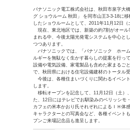
パナソニック電工株式会社は、秋田市泉字大橋
グ ショウルーム 秋田」 を同市山王3-3-1
したショウルームとして、2011年11月12
現在、東北地区では、新築の約7割がオール
まれる中、今後太陽光発電システムを中心と
つつあります。
パナソニックでは、「パナソニック ホーム
ルギーを無駄なく生かす暮らしの提案を行っ
設備や電気設備、家電製品も含めた家まるご
で、秋田県における住宅設備建材のトータル
今後は、各種住まいづくりに関わるイベントも積
します。
移転オープンを記念して、11月12日（土）
た、12日にはテレビでお馴染みのベリッシモ
カフェの米本かおり氏それぞれによるＩＨ体
キャラクターとの写真会など、各種イベントも開
プンご来場記念品も進呈します。