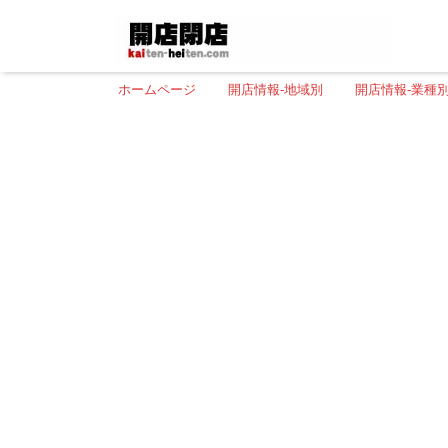
ホームページ
開店情報-地域別
開店情報-業種