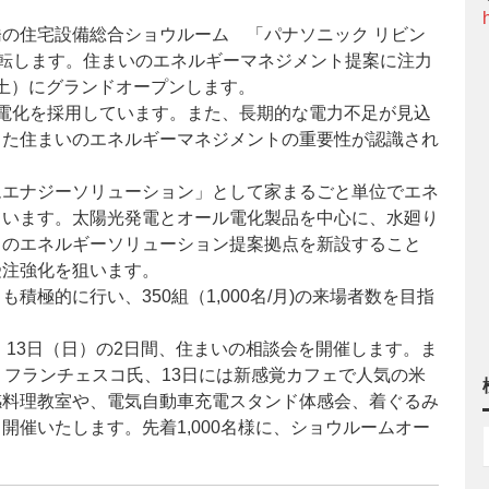
の住宅設備総合ショウルーム 「パナソニック リビン
8に移転します。住まいのエネルギーマネジメント提案に注力
日（土）にグランドオープンします。
電化を採用しています。また、長期的な電力不足が見込
した住まいのエネルギーマネジメントの重要性が認識され
エナジーソリューション」として家まるごと単位でエネ
ています。太陽光発電とオール電化製品を中心に、水廻り
とのエネルギーソリューション提案拠点を新設すること
受注強化を狙います。
極的に行い、350組（1,000名/月)の来場者数を目指
、13日（日）の2日間、住まいの相談会を開催します。ま
・フランチェスコ氏、13日には新感覚カフェで人気の米
感料理教室や、電気自動車充電スタンド体感会、着ぐるみ
催いたします。先着1,000名様に、ショウルームオー