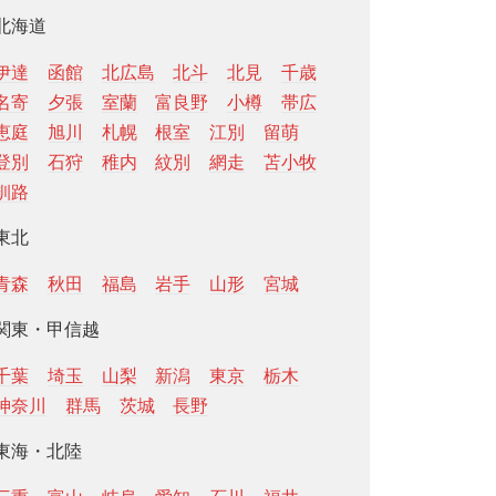
北海道
伊達
函館
北広島
北斗
北見
千歳
名寄
夕張
室蘭
富良野
小樽
帯広
恵庭
旭川
札幌
根室
江別
留萌
登別
石狩
稚内
紋別
網走
苫小牧
釧路
東北
青森
秋田
福島
岩手
山形
宮城
関東・甲信越
千葉
埼玉
山梨
新潟
東京
栃木
神奈川
群馬
茨城
長野
東海・北陸