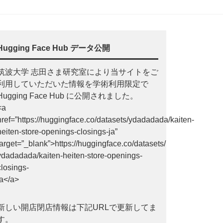
Hugging Face Hub データ公開
筑波大学 志田さま研究室により当サイトをご
利用していただいた情報を学術利用限定で
Hugging Face Hub に公開されました。
<a
href=”https://huggingface.co/datasets/ydadadada/kaiten-
heiten-store-openings-closings-ja”
target=”_blank”>https://huggingface.co/datasets/
ydadadada/kaiten-heiten-store-openings-
closings-
ja</a>
新しい開店閉店情報は下記URLで更新してま
す。