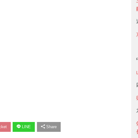
ket
LINE
Share