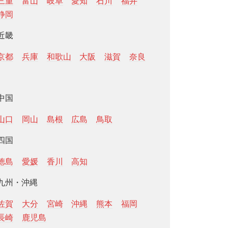
三重
富山
岐阜
愛知
石川
福井
静岡
近畿
京都
兵庫
和歌山
大阪
滋賀
奈良
中国
山口
岡山
島根
広島
鳥取
四国
徳島
愛媛
香川
高知
九州・沖縄
佐賀
大分
宮崎
沖縄
熊本
福岡
長崎
鹿児島