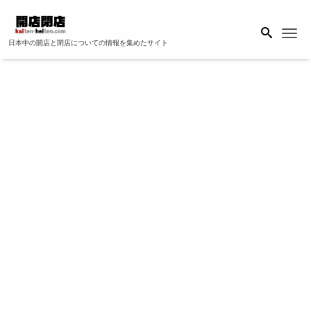
Me
日本中の開店と閉店についての情報を集めたサイト