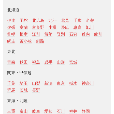
北海道
伊達
函館
北広島
北斗
北見
千歳
名寄
夕張
室蘭
富良野
小樽
帯広
恵庭
旭川
札幌
根室
江別
留萌
登別
石狩
稚内
紋別
網走
苫小牧
釧路
東北
青森
秋田
福島
岩手
山形
宮城
関東・甲信越
千葉
埼玉
山梨
新潟
東京
栃木
神奈川
群馬
茨城
長野
東海・北陸
三重
富山
岐阜
愛知
石川
福井
静岡