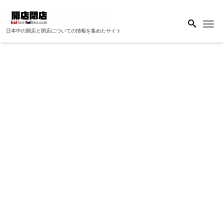
Me
日本中の開店と閉店についての情報を集めたサイト