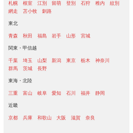
札幌
根室
江別
留萌
登別
石狩
稚内
紋別
網走
苫小牧
釧路
東北
青森
秋田
福島
岩手
山形
宮城
関東・甲信越
千葉
埼玉
山梨
新潟
東京
栃木
神奈川
群馬
茨城
長野
東海・北陸
三重
富山
岐阜
愛知
石川
福井
静岡
近畿
京都
兵庫
和歌山
大阪
滋賀
奈良