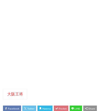
大阪王将
Facebook
Twitter
Hatena
Pocket
LINE
Share