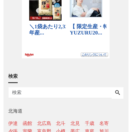
検索
北海道
伊達
函館
北広島
北斗
北見
千歳
名寄
夕張
室蘭
富良野
小樽
帯広
恵庭
旭川