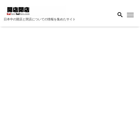
Me
日本中の開店と閉店についての情報を集めたサイト