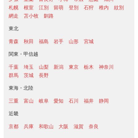
札幌
根室
江別
留萌
登別
石狩
稚内
紋別
網走
苫小牧
釧路
東北
青森
秋田
福島
岩手
山形
宮城
関東・甲信越
千葉
埼玉
山梨
新潟
東京
栃木
神奈川
群馬
茨城
長野
東海・北陸
三重
富山
岐阜
愛知
石川
福井
静岡
近畿
京都
兵庫
和歌山
大阪
滋賀
奈良