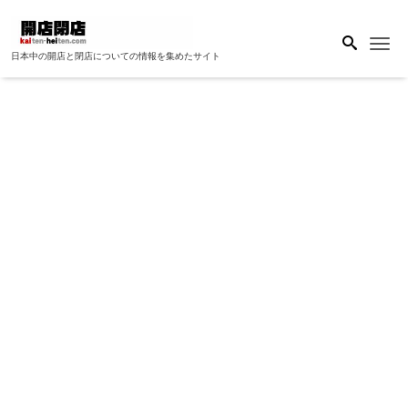
Me
日本中の開店と閉店についての情報を集めたサイト