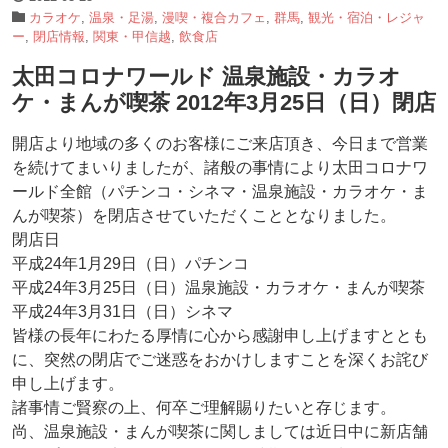
カラオケ
,
温泉・足湯
,
漫喫・複合カフェ
,
群馬
,
観光・宿泊・レジャ
ー
,
閉店情報
,
関東・甲信越
,
飲食店
太田コロナワールド 温泉施設・カラオ
ケ・まんが喫茶 2012年3月25日（日）閉店
開店より地域の多くのお客様にご来店頂き、今日まで営業
を続けてまいりましたが、諸般の事情により太田コロナワ
ールド全館（パチンコ・シネマ・温泉施設・カラオケ・ま
んが喫茶）を閉店させていただくこととなりました。
閉店日
平成24年1月29日（日）パチンコ
平成24年3月25日（日）温泉施設・カラオケ・まんが喫茶
平成24年3月31日（日）シネマ
皆様の長年にわたる厚情に心から感謝申し上げますととも
に、突然の閉店でご迷惑をおかけしますことを深くお詫び
申し上げます。
諸事情ご賢察の上、何卒ご理解賜りたいと存じます。
尚、温泉施設・まんが喫茶に関しましては近日中に新店舗