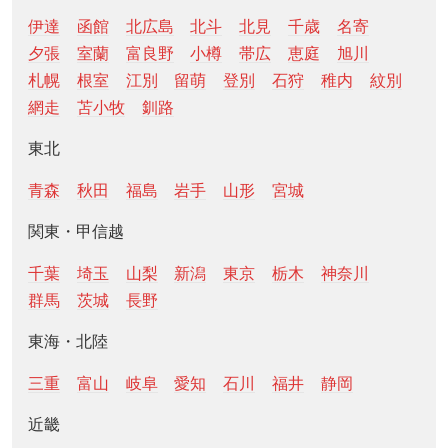
伊達
函館
北広島
北斗
北見
千歳
名寄
夕張
室蘭
富良野
小樽
帯広
恵庭
旭川
札幌
根室
江別
留萌
登別
石狩
稚内
紋別
網走
苫小牧
釧路
東北
青森
秋田
福島
岩手
山形
宮城
関東・甲信越
千葉
埼玉
山梨
新潟
東京
栃木
神奈川
群馬
茨城
長野
東海・北陸
三重
富山
岐阜
愛知
石川
福井
静岡
近畿