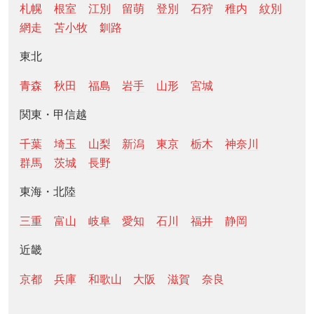
札幌
根室
江別
留萌
登別
石狩
稚内
紋別
網走
苫小牧
釧路
東北
青森
秋田
福島
岩手
山形
宮城
関東・甲信越
千葉
埼玉
山梨
新潟
東京
栃木
神奈川
群馬
茨城
長野
東海・北陸
三重
富山
岐阜
愛知
石川
福井
静岡
近畿
京都
兵庫
和歌山
大阪
滋賀
奈良