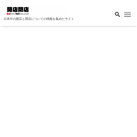
Me
日本中の開店と閉店についての情報を集めたサイト