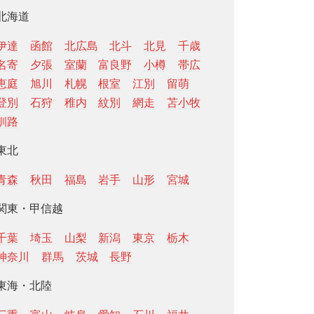
北海道
伊達
函館
北広島
北斗
北見
千歳
名寄
夕張
室蘭
富良野
小樽
帯広
恵庭
旭川
札幌
根室
江別
留萌
登別
石狩
稚内
紋別
網走
苫小牧
釧路
東北
青森
秋田
福島
岩手
山形
宮城
関東・甲信越
千葉
埼玉
山梨
新潟
東京
栃木
神奈川
群馬
茨城
長野
東海・北陸