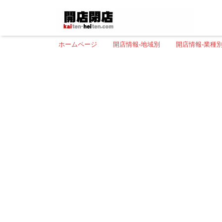
ホームページ
開店情報-地域別
開店情報-業種