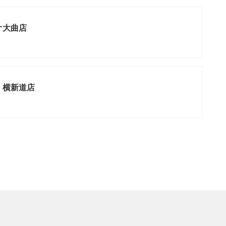
オ大曲店
 横新道店