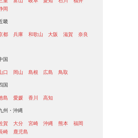
三重
富山
岐阜
愛知
石川
福井
静岡
近畿
京都
兵庫
和歌山
大阪
滋賀
奈良
中国
山口
岡山
島根
広島
鳥取
四国
徳島
愛媛
香川
高知
九州・沖縄
佐賀
大分
宮崎
沖縄
熊本
福岡
長崎
鹿児島