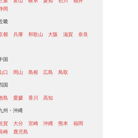
三重
富山
岐阜
愛知
石川
福井
静岡
近畿
京都
兵庫
和歌山
大阪
滋賀
奈良
中国
山口
岡山
島根
広島
鳥取
四国
徳島
愛媛
香川
高知
九州・沖縄
佐賀
大分
宮崎
沖縄
熊本
福岡
長崎
鹿児島