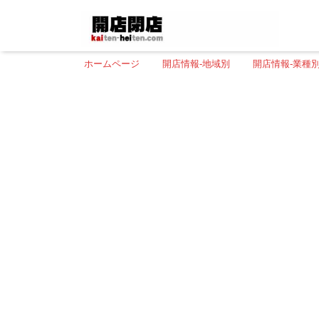
ホームページ
開店情報-地域別
開店情報-業種