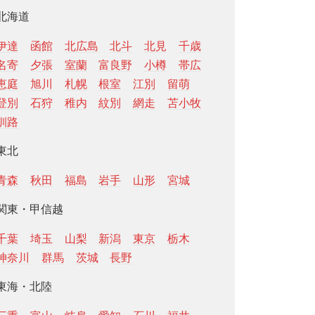
北海道
伊達
函館
北広島
北斗
北見
千歳
名寄
夕張
室蘭
富良野
小樽
帯広
恵庭
旭川
札幌
根室
江別
留萌
登別
石狩
稚内
紋別
網走
苫小牧
釧路
東北
青森
秋田
福島
岩手
山形
宮城
関東・甲信越
千葉
埼玉
山梨
新潟
東京
栃木
神奈川
群馬
茨城
長野
東海・北陸