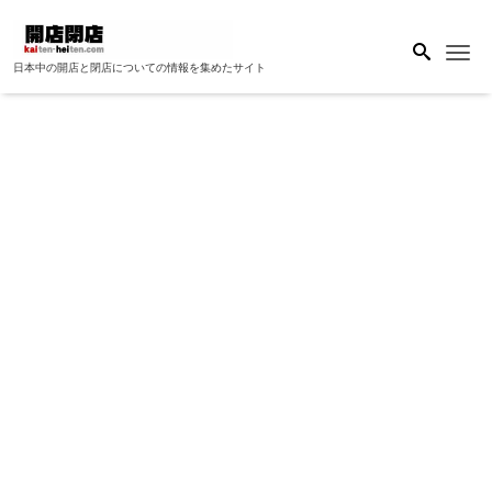
Me
日本中の開店と閉店についての情報を集めたサイト