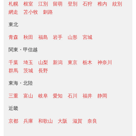
札幌
根室
江別
留萌
登別
石狩
稚内
紋別
網走
苫小牧
釧路
東北
青森
秋田
福島
岩手
山形
宮城
関東・甲信越
千葉
埼玉
山梨
新潟
東京
栃木
神奈川
群馬
茨城
長野
東海・北陸
三重
富山
岐阜
愛知
石川
福井
静岡
近畿
京都
兵庫
和歌山
大阪
滋賀
奈良