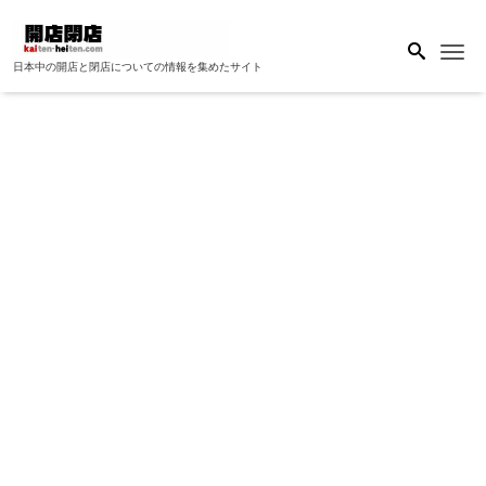
Me
日本中の開店と閉店についての情報を集めたサイト