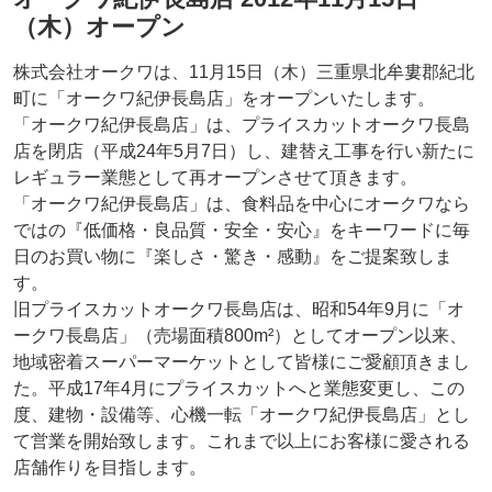
（木）オープン
株式会社オークワは、11月15日（木）三重県北牟婁郡紀北
町に「オークワ紀伊長島店」をオープンいたします。
「オークワ紀伊長島店」は、プライスカットオークワ長島
店を閉店（平成24年5月7日）し、建替え工事を行い新たに
レギュラー業態として再オープンさせて頂きます。
「オークワ紀伊長島店」は、食料品を中心にオークワなら
ではの『低価格・良品質・安全・安心』をキーワードに毎
日のお買い物に『楽しさ・驚き・感動』をご提案致しま
す。
旧プライスカットオークワ長島店は、昭和54年9月に「オ
ークワ長島店」（売場面積800m²）としてオープン以来、
地域密着スーパーマーケットとして皆様にご愛顧頂きまし
た。平成17年4月にプライスカットへと業態変更し、この
度、建物・設備等、心機一転「オークワ紀伊長島店」とし
て営業を開始致します。これまで以上にお客様に愛される
店舗作りを目指します。