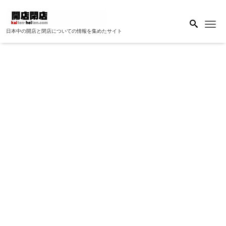
Me
日本中の開店と閉店についての情報を集めたサイト