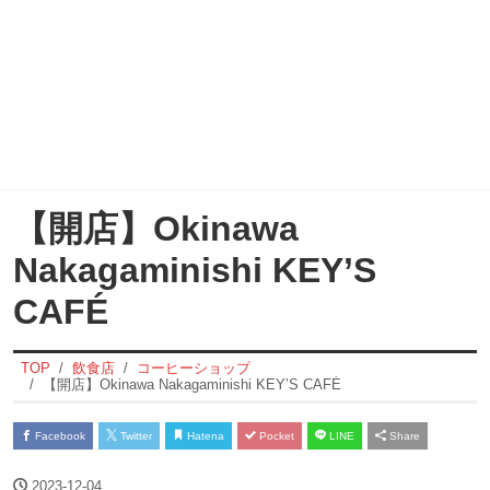
【開店】Okinawa
Nakagaminishi KEY’S
CAFÉ
TOP
飲食店
コーヒーショップ
【開店】Okinawa Nakagaminishi KEY’S CAFÉ
Facebook
Twitter
Hatena
Pocket
LINE
Share
2023-12-04