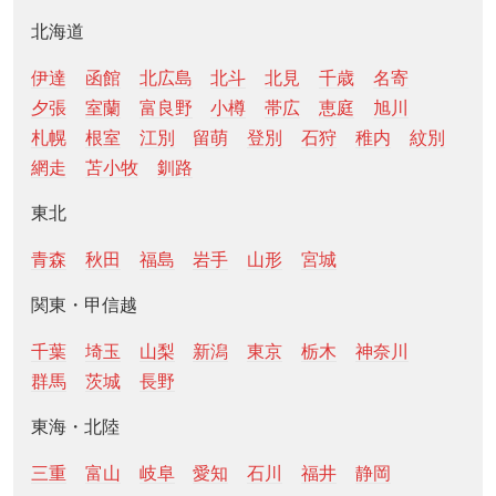
北海道
伊達
函館
北広島
北斗
北見
千歳
名寄
夕張
室蘭
富良野
小樽
帯広
恵庭
旭川
札幌
根室
江別
留萌
登別
石狩
稚内
紋別
網走
苫小牧
釧路
東北
青森
秋田
福島
岩手
山形
宮城
関東・甲信越
千葉
埼玉
山梨
新潟
東京
栃木
神奈川
群馬
茨城
長野
東海・北陸
三重
富山
岐阜
愛知
石川
福井
静岡