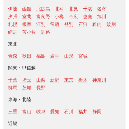
伊達
函館
北広島
北斗
北見
千歳
名寄
夕張
室蘭
富良野
小樽
帯広
恵庭
旭川
札幌
根室
江別
留萌
登別
石狩
稚内
紋別
網走
苫小牧
釧路
東北
青森
秋田
福島
岩手
山形
宮城
関東・甲信越
千葉
埼玉
山梨
新潟
東京
栃木
神奈川
群馬
茨城
長野
東海・北陸
三重
富山
岐阜
愛知
石川
福井
静岡
近畿