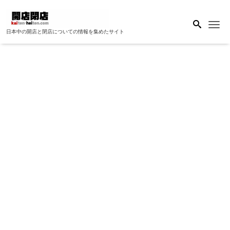
Me
日本中の開店と閉店についての情報を集めたサイト