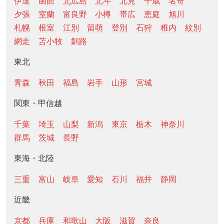
伊達
函館
北広島
北斗
北見
千歳
名寄
夕張
室蘭
富良野
小樽
帯広
恵庭
旭川
札幌
根室
江別
留萌
登別
石狩
稚内
紋別
網走
苫小牧
釧路
東北
青森
秋田
福島
岩手
山形
宮城
関東・甲信越
千葉
埼玉
山梨
新潟
東京
栃木
神奈川
群馬
茨城
長野
東海・北陸
三重
富山
岐阜
愛知
石川
福井
静岡
近畿
京都
兵庫
和歌山
大阪
滋賀
奈良