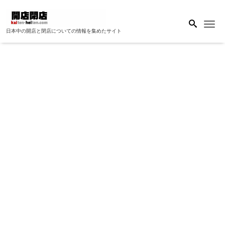
Me
日本中の開店と閉店についての情報を集めたサイト