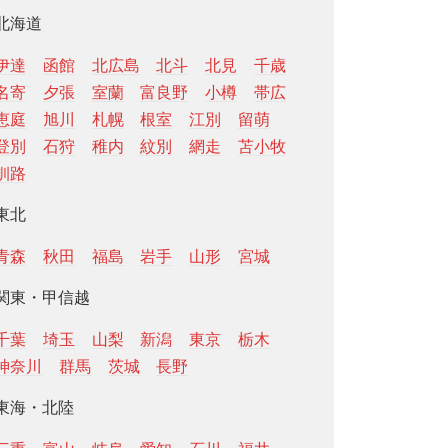
北海道
伊達
函館
北広島
北斗
北見
千歳
名寄
夕張
室蘭
富良野
小樽
帯広
恵庭
旭川
札幌
根室
江別
留萌
登別
石狩
稚内
紋別
網走
苫小牧
釧路
東北
青森
秋田
福島
岩手
山形
宮城
関東・甲信越
千葉
埼玉
山梨
新潟
東京
栃木
神奈川
群馬
茨城
長野
東海・北陸