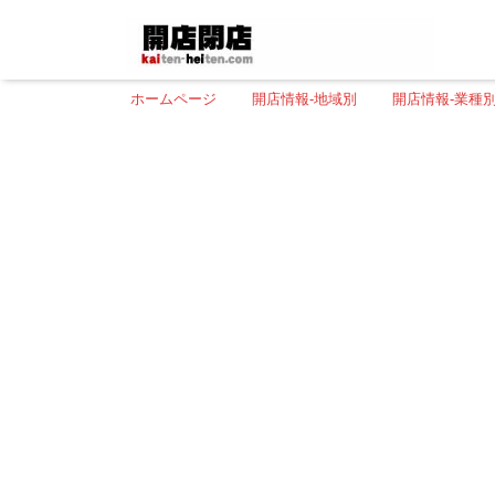
ホームページ
開店情報-地域別
開店情報-業種