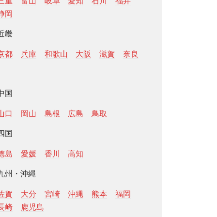
三重
富山
岐阜
愛知
石川
福井
静岡
近畿
京都
兵庫
和歌山
大阪
滋賀
奈良
中国
山口
岡山
島根
広島
鳥取
四国
徳島
愛媛
香川
高知
九州・沖縄
佐賀
大分
宮崎
沖縄
熊本
福岡
長崎
鹿児島