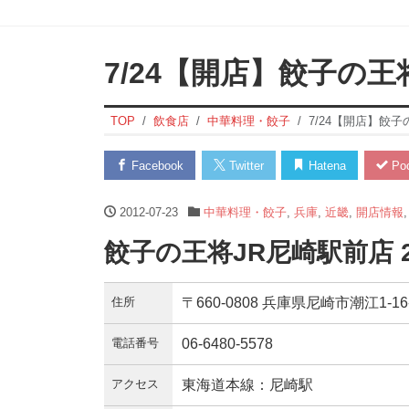
7/24【開店】餃子の王
TOP
飲食店
中華料理・餃子
7/24【開店】餃
Facebook
Twitter
Hatena
Poc
2012-07-23
中華料理・餃子
,
兵庫
,
近畿
,
開店情報
餃子の王将JR尼崎駅前店 
住所
〒660-0808 兵庫県尼崎市潮江1-
電話番号
06-6480-5578
アクセス
東海道本線：尼崎駅