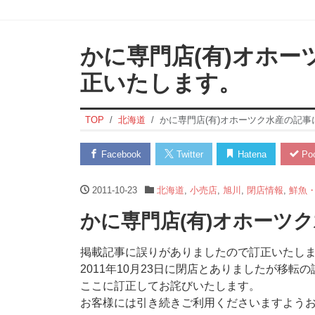
かに専門店(有)オホ
正いたします。
TOP
北海道
かに専門店(有)オホーツク水産の記
Facebook
Twitter
Hatena
Poc
2011-10-23
北海道
,
小売店
,
旭川
,
閉店情報
,
鮮魚
かに専門店(有)オホーツ
掲載記事に誤りがありましたので訂正いたし
2011年10月23日に閉店とありましたが移転
ここに訂正してお詫びいたします。
お客様には引き続きご利用くださいますよう