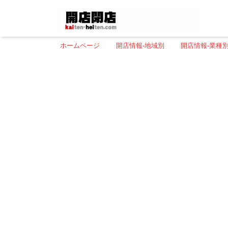
ホームページ
開店情報-地域別
開店情報-業種