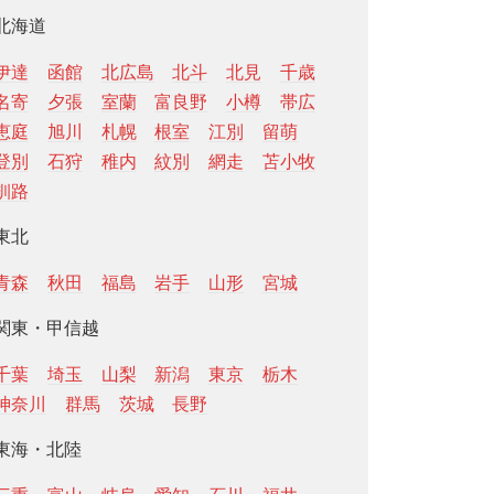
北海道
伊達
函館
北広島
北斗
北見
千歳
名寄
夕張
室蘭
富良野
小樽
帯広
恵庭
旭川
札幌
根室
江別
留萌
登別
石狩
稚内
紋別
網走
苫小牧
釧路
東北
青森
秋田
福島
岩手
山形
宮城
関東・甲信越
千葉
埼玉
山梨
新潟
東京
栃木
神奈川
群馬
茨城
長野
東海・北陸