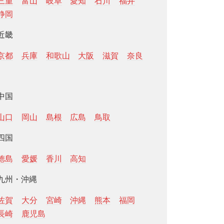
三重
富山
岐阜
愛知
石川
福井
静岡
近畿
京都
兵庫
和歌山
大阪
滋賀
奈良
中国
山口
岡山
島根
広島
鳥取
四国
徳島
愛媛
香川
高知
九州・沖縄
佐賀
大分
宮崎
沖縄
熊本
福岡
長崎
鹿児島