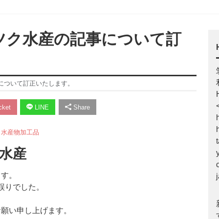
ーツク水産の記事について訂
事について訂正いたします。
ket
LINE
Share
・水産物加工品
ク水産
ます。
の誤りでした。
お願い申し上げます。