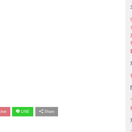
ket
LINE
Share