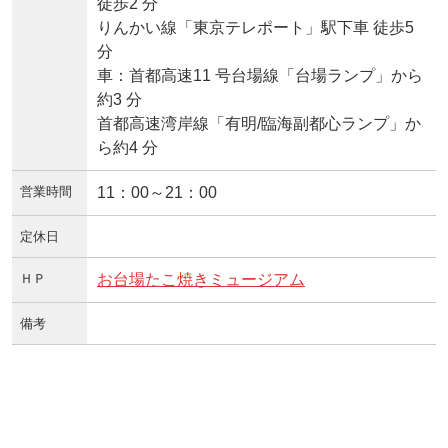
徒歩2 分
りんかい線「東京テレポート」駅下車 徒歩5
分
車：首都高速11 号台場線「台場ランプ」から
約3 分
首都高速湾岸線「有明/臨海副都心ランプ」か
ら約4 分
営業時間
11：00～21：00
定休日
ＨＰ
お台場たこ焼きミュージアム
備考