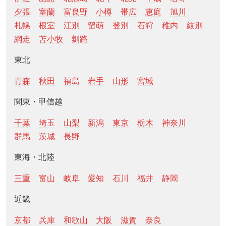
夕張
室蘭
富良野
小樽
帯広
恵庭
旭川
札幌
根室
江別
留萌
登別
石狩
稚内
紋別
網走
苫小牧
釧路
東北
青森
秋田
福島
岩手
山形
宮城
関東・甲信越
千葉
埼玉
山梨
新潟
東京
栃木
神奈川
群馬
茨城
長野
東海・北陸
三重
富山
岐阜
愛知
石川
福井
静岡
近畿
京都
兵庫
和歌山
大阪
滋賀
奈良