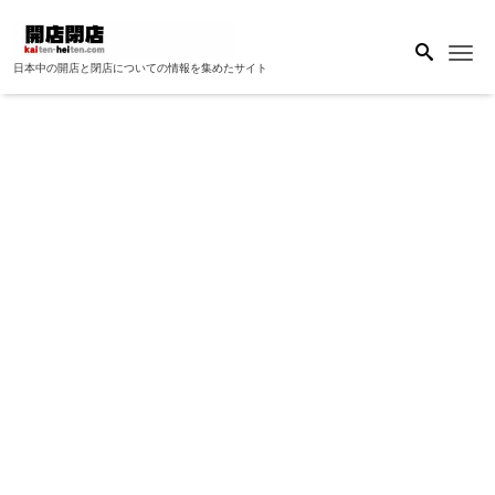
Me
日本中の開店と閉店についての情報を集めたサイト