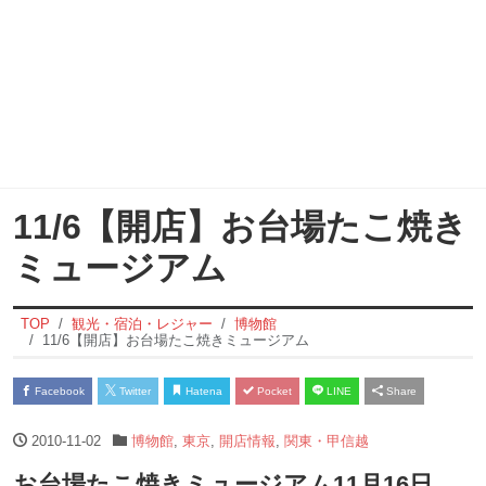
11/6【開店】お台場たこ焼き
ミュージアム
TOP
観光・宿泊・レジャー
博物館
11/6【開店】お台場たこ焼きミュージアム
Facebook
Twitter
Hatena
Pocket
LINE
Share
2010-11-02
博物館
,
東京
,
開店情報
,
関東・甲信越
お台場たこ焼きミュージアム11月16日