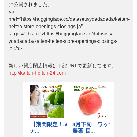
に公開されました。
<a
href=”https://huggingface.co/datasets/ydadadada/kaiten-
heiten-store-openings-closings-ja”
target=”_blank”>https://huggingface.co/datasets/
ydadadada/kaiten-heiten-store-openings-closings-
ja</a>
新しい開店閉店情報は下記URLで更新してます。
http://kaiten-heiten-24.com