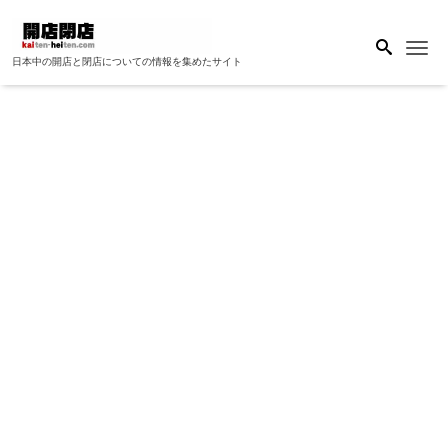
Me
日本中の開店と閉店についての情報を集めたサイト