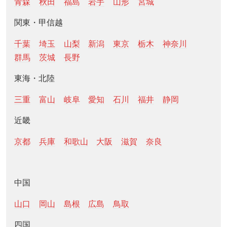
青森
秋田
福島
岩手
山形
宮城
関東・甲信越
千葉
埼玉
山梨
新潟
東京
栃木
神奈川
群馬
茨城
長野
東海・北陸
三重
富山
岐阜
愛知
石川
福井
静岡
近畿
京都
兵庫
和歌山
大阪
滋賀
奈良
中国
山口
岡山
島根
広島
鳥取
四国