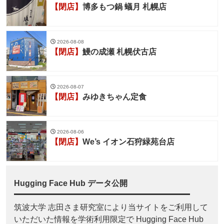
【閉店】
博多もつ鍋 蟻月 札幌店
2026-08-08
【閉店】
鰻の成瀬 札幌伏古店
2026-08-07
【閉店】
みゆきちゃん定食
2026-08-06
【閉店】
We’s イオン石狩緑苑台店
Hugging Face Hub データ公開
筑波大学 志田さま研究室により当サイトをご利用して
いただいた情報を学術利用限定で Hugging Face Hub