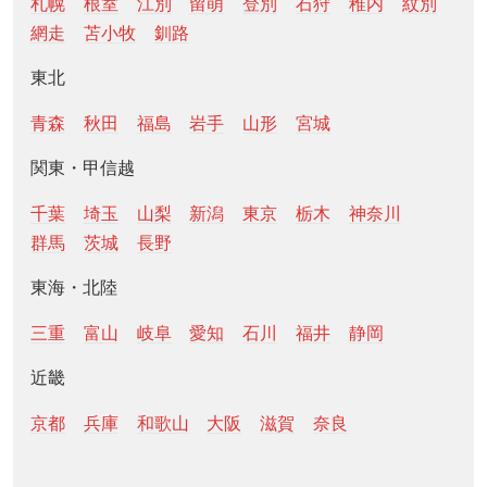
札幌
根室
江別
留萌
登別
石狩
稚内
紋別
網走
苫小牧
釧路
東北
青森
秋田
福島
岩手
山形
宮城
関東・甲信越
千葉
埼玉
山梨
新潟
東京
栃木
神奈川
群馬
茨城
長野
東海・北陸
三重
富山
岐阜
愛知
石川
福井
静岡
近畿
京都
兵庫
和歌山
大阪
滋賀
奈良