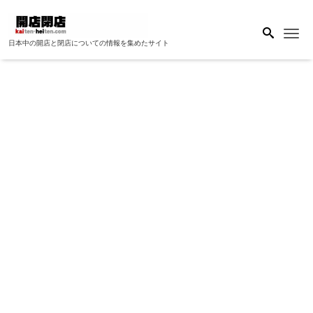
Me
日本中の開店と閉店についての情報を集めたサイト