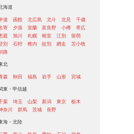
北海道
伊達
函館
北広島
北斗
北見
千歳
名寄
夕張
室蘭
富良野
小樽
帯広
恵庭
旭川
札幌
根室
江別
留萌
登別
石狩
稚内
紋別
網走
苫小牧
釧路
東北
青森
秋田
福島
岩手
山形
宮城
関東・甲信越
千葉
埼玉
山梨
新潟
東京
栃木
神奈川
群馬
茨城
長野
東海・北陸