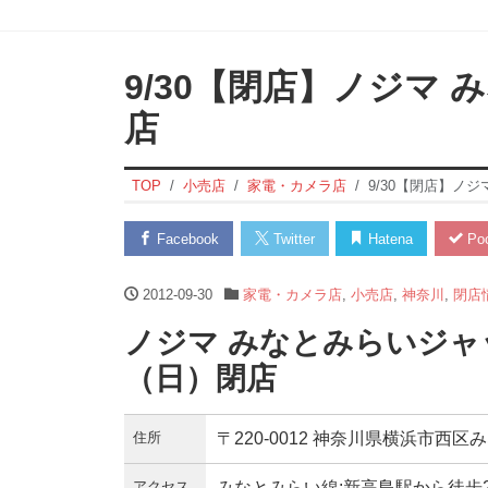
9/30【閉店】ノジマ
店
TOP
小売店
家電・カメラ店
9/30【閉店】ノ
Facebook
Twitter
Hatena
Poc
2012-09-30
家電・カメラ店
,
小売店
,
神奈川
,
閉店
ノジマ みなとみらいジャッ
（日）閉店
住所
〒220-0012 神奈川県横浜市
アクセス
みなとみらい線:新高島駅から徒歩