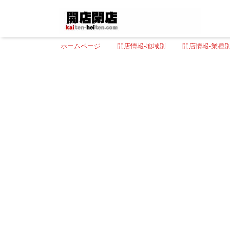
ホームページ
開店情報-地域別
開店情報-業種