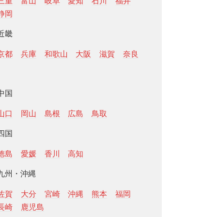
三重
富山
岐阜
愛知
石川
福井
静岡
近畿
京都
兵庫
和歌山
大阪
滋賀
奈良
中国
山口
岡山
島根
広島
鳥取
四国
徳島
愛媛
香川
高知
九州・沖縄
佐賀
大分
宮崎
沖縄
熊本
福岡
長崎
鹿児島