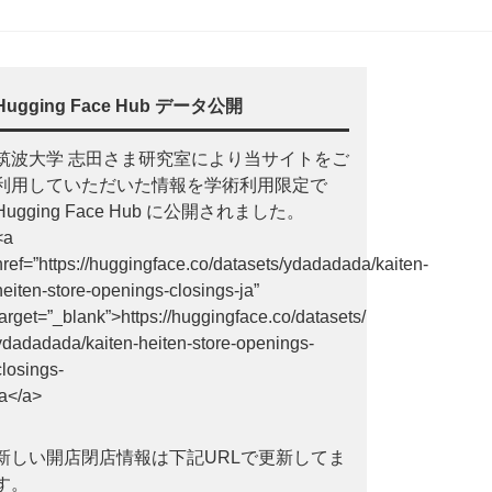
Hugging Face Hub データ公開
筑波大学 志田さま研究室により当サイトをご
利用していただいた情報を学術利用限定で
Hugging Face Hub に公開されました。
<a
href=”https://huggingface.co/datasets/ydadadada/kaiten-
heiten-store-openings-closings-ja”
target=”_blank”>https://huggingface.co/datasets/
ydadadada/kaiten-heiten-store-openings-
closings-
ja</a>
新しい開店閉店情報は下記URLで更新してま
す。